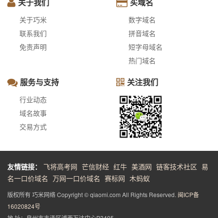
关于我们
买域名
关于巧米
数字域名
联系我们
拼音域名
免责声明
短字母域名
热门域名
服务与支持
关注我们
行业动态
域名故事
交易方式
友情链接：
飞将高考网
芒信财经
红牛
美酒网
链客技术社区
易
名一口价域名
万网一口价域名
赛标网
木蚂蚁
版权所有 巧米网络 Copyright © qiaomi.com All Rights Reserved.
闽ICP备
16020824号
地 址：泉州市丰泽区浦西万达中心B3405