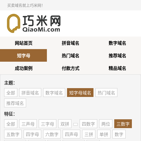
买卖域名就上巧米网！
网站首页
拼音域名
数字域名
短字母
热门域名
推荐域名
成功案例
付款方式
精品域名
主题：
全部
拼音域名
数字域名
短字母域名
热门域名
推荐域名
特征：
全部
三声母
三字母
双拼
四数字
两位
三数字
五数字
四字母
六数字
四声母
三拼
单拼
数字