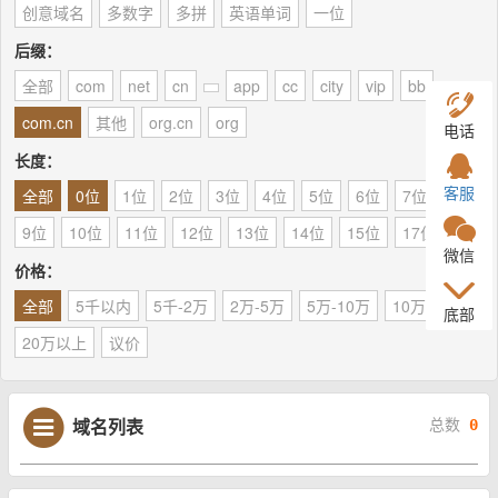
创意域名
多数字
多拼
英语单词
一位
后缀：
全部
com
net
cn
app
cc
city
vip
bb
com.cn
其他
org.cn
org
电话
长度：
客服
全部
0位
1位
2位
3位
4位
5位
6位
7位
8位
9位
10位
11位
12位
13位
14位
15位
17位
微信
价格：
全部
5千以内
5千-2万
2万-5万
5万-10万
10万-20万
底部
20万以上
议价
域名列表
总数
0