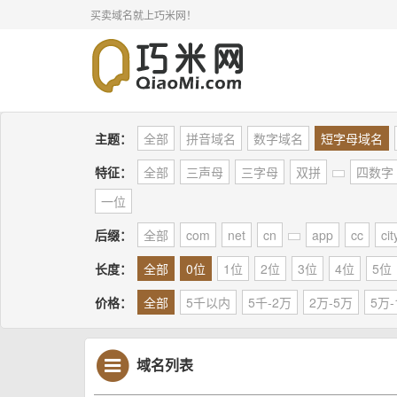
买卖域名就上巧米网！
主题：
全部
拼音域名
数字域名
短字母域名
特征：
全部
三声母
三字母
双拼
四数字
一位
后缀：
全部
com
net
cn
app
cc
cit
长度：
全部
0位
1位
2位
3位
4位
5位
价格：
全部
5千以内
5千-2万
2万-5万
5万-
域名列表