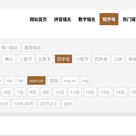
网站首页
拼音域名
数字域名
短字母
热门域
热门域名
推荐域名
两位
三数字
五数字
四字母
六数字
四声母
三拼
单
y
vip
bb
com.cn
其他
org.cn
org
6位
7位
8位
9位
10位
11位
12位
13位
14位
1
10万
10万-20万
20万以上
议价