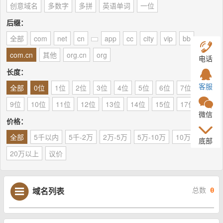
创意域名
多数字
多拼
英语单词
一位
后缀：
全部
com
net
cn
app
cc
city
vip
bb
com.cn
其他
org.cn
org
电话
长度：
客服
全部
0位
1位
2位
3位
4位
5位
6位
7位
8位
9位
10位
11位
12位
13位
14位
15位
17位
微信
价格：
全部
5千以内
5千-2万
2万-5万
5万-10万
10万-20万
底部
20万以上
议价
域名列表
总数
0