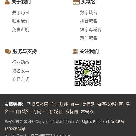
关于我们
买域名
关于巧米
数字域名
联系我们
拼音域名
免责声明
短字母域名
热门域名
服务与支持
关注我们
行业动态
域名故事
交易方式
友情链接：
飞将高考网
芒信财经
红牛
美酒网
链客技术社区
易
名一口价域名
万网一口价域名
赛标网
木蚂蚁
版权所有 巧米网络 Copyright © qiaomi.com All Rights Reserved.
闽ICP备
16020824号
地 址：泉州市丰泽区浦西万达中心B3405