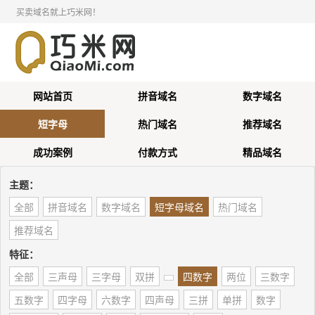
买卖域名就上巧米网！
网站首页
拼音域名
数字域名
短字母
热门域名
推荐域名
成功案例
付款方式
精品域名
主题：
全部
拼音域名
数字域名
短字母域名
热门域名
推荐域名
特征：
全部
三声母
三字母
双拼
四数字
两位
三数字
五数字
四字母
六数字
四声母
三拼
单拼
数字