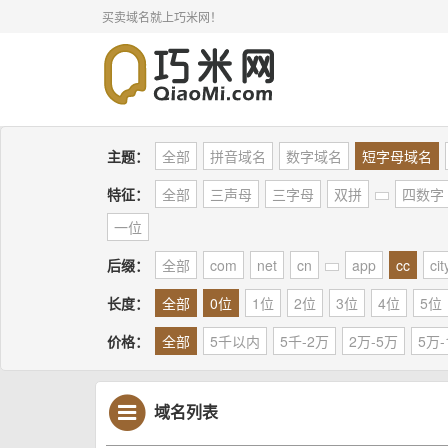
买卖域名就上巧米网！
主题：
全部
拼音域名
数字域名
短字母域名
特征：
全部
三声母
三字母
双拼
四数字
一位
后缀：
全部
com
net
cn
app
cc
cit
长度：
全部
0位
1位
2位
3位
4位
5位
价格：
全部
5千以内
5千-2万
2万-5万
5万-
域名列表