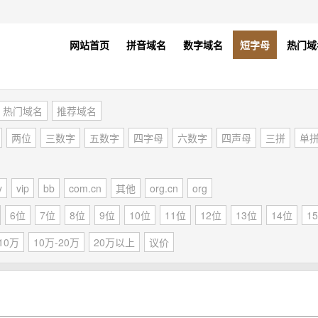
网站首页
拼音域名
数字域名
短字母
热门域
热门域名
推荐域名
两位
三数字
五数字
四字母
六数字
四声母
三拼
单
y
vip
bb
com.cn
其他
org.cn
org
6位
7位
8位
9位
10位
11位
12位
13位
14位
1
10万
10万-20万
20万以上
议价