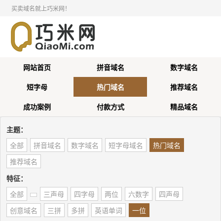
买卖域名就上巧米网！
网站首页
拼音域名
数字域名
短字母
热门域名
推荐域名
成功案例
付款方式
精品域名
主题：
全部
拼音域名
数字域名
短字母域名
热门域名
推荐域名
特征：
全部
三声母
四字母
两位
六数字
四声母
创意域名
三拼
多拼
英语单词
一位