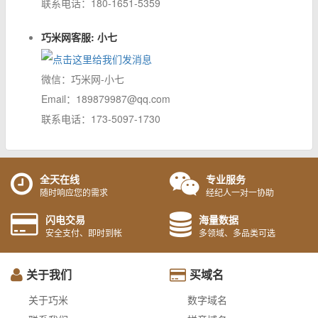
联系电话：180-1651-5359
巧米网客服: 小七
微信：巧米网-小七
Email：189879987@qq.com
联系电话：173-5097-1730
全天在线
专业服务
随时响应您的需求
经纪人一对一协助
闪电交易
海量数据
安全支付、即时到帐
多领域、多品类可选
关于我们
买域名
关于巧米
数字域名