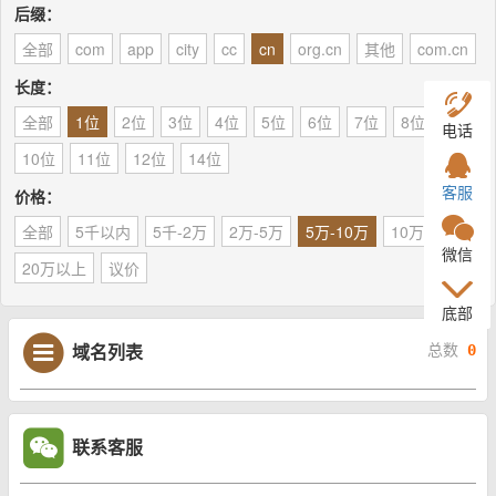
后缀：
全部
com
app
city
cc
cn
org.cn
其他
com.cn
长度：
全部
1位
2位
3位
4位
5位
6位
7位
8位
9位
电话
10位
11位
12位
14位
客服
价格：
全部
5千以内
5千-2万
2万-5万
5万-10万
10万-20万
微信
20万以上
议价
底部
域名列表
总数
0
联系客服