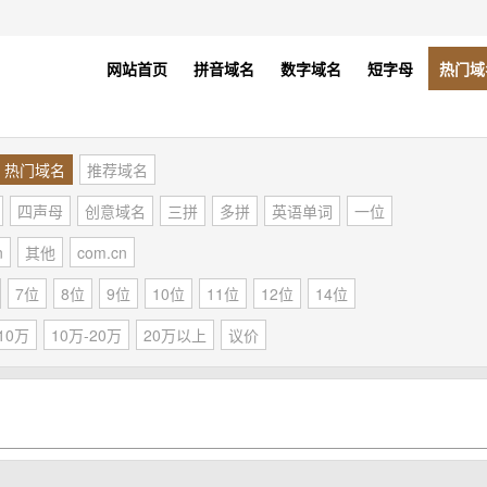
网站首页
拼音域名
数字域名
短字母
热门域
热门域名
推荐域名
四声母
创意域名
三拼
多拼
英语单词
一位
n
其他
com.cn
7位
8位
9位
10位
11位
12位
14位
10万
10万-20万
20万以上
议价