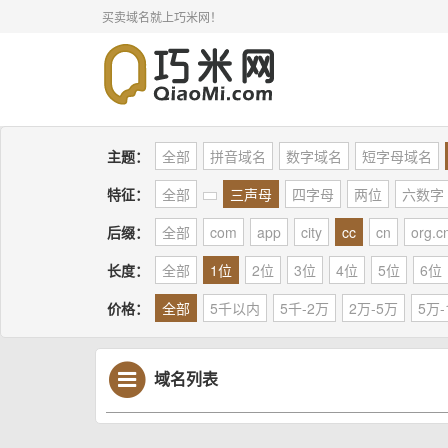
买卖域名就上巧米网！
主题：
全部
拼音域名
数字域名
短字母域名
特征：
全部
三声母
四字母
两位
六数字
后缀：
全部
com
app
city
cc
cn
org.c
长度：
全部
1位
2位
3位
4位
5位
6位
价格：
全部
5千以内
5千-2万
2万-5万
5万-
域名列表