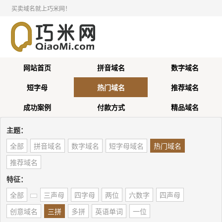
买卖域名就上巧米网！
网站首页
拼音域名
数字域名
短字母
热门域名
推荐域名
成功案例
付款方式
精品域名
主题：
全部
拼音域名
数字域名
短字母域名
热门域名
推荐域名
特征：
全部
三声母
四字母
两位
六数字
四声母
创意域名
三拼
多拼
英语单词
一位