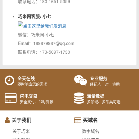
联系电话：180-1651-5359
巧米网客服: 小七
微信：巧米网-小七
Email：189879987@qq.com
联系电话：173-5097-1730
全天在线
专业服务
随时响应您的需求
经纪人一对一协助
闪电交易
海量数据
安全支付、即时到帐
多领域、多品类可选
关于我们
买域名
关于巧米
数字域名