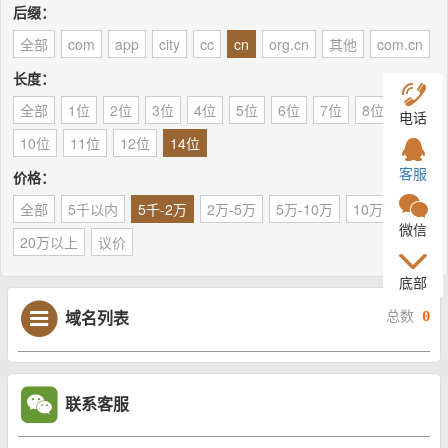
后缀：
全部
com
app
city
cc
cn
org.cn
其他
com.cn
长度：
全部
1位
2位
3位
4位
5位
6位
7位
8位
9位
电话
10位
11位
12位
14位
客服
价格：
全部
5千以内
5千-2万
2万-5万
5万-10万
10万-20万
微信
20万以上
议价
底部
域名列表
总数
0
联系客服