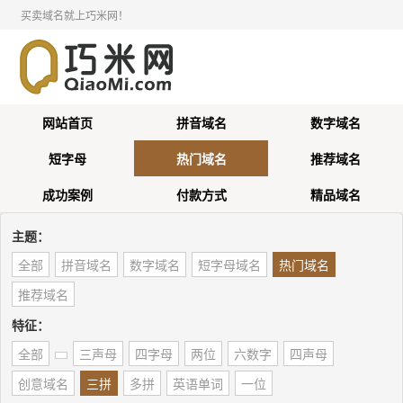
买卖域名就上巧米网！
网站首页
拼音域名
数字域名
短字母
热门域名
推荐域名
成功案例
付款方式
精品域名
主题：
全部
拼音域名
数字域名
短字母域名
热门域名
推荐域名
特征：
全部
三声母
四字母
两位
六数字
四声母
创意域名
三拼
多拼
英语单词
一位