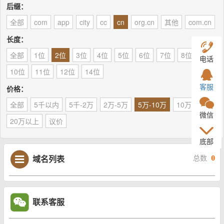
后缀：
全部
com
app
city
cc
cn
org.cn
其他
com.cn
长度：
全部
1位
2位
3位
4位
5位
6位
7位
8位
9位
电话
10位
11位
12位
14位
客服
价格：
全部
5千以内
5千-2万
2万-5万
5万-10万
10万-20万
微信
20万以上
议价
底部
域名列表
总数
0
联系客服