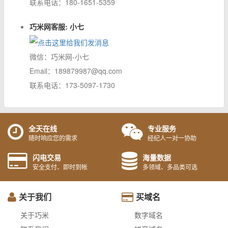
联系电话：180-1651-5359
巧米网客服: 小七
微信：巧米网-小七
Email：189879987@qq.com
联系电话：173-5097-1730
全天在线
专业服务
随时响应您的需求
经纪人一对一协助
闪电交易
海量数据
安全支付、即时到帐
多领域、多品类可选
关于我们
买域名
关于巧米
数字域名