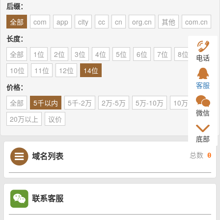
后缀：
全部
com
app
city
cc
cn
org.cn
其他
com.cn
长度：
全部
1位
2位
3位
4位
5位
6位
7位
8位
9位
电话
10位
11位
12位
14位
客服
价格：
全部
5千以内
5千-2万
2万-5万
5万-10万
10万-20万
微信
20万以上
议价
底部
域名列表
总数
0
联系客服