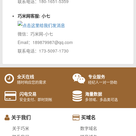
联系电话：180-1651-5359
巧米网客服: 小七
微信：巧米网-小七
Email：189879987@qq.com
联系电话：173-5097-1730
全天在线
专业服务
随时响应您的需求
经纪人一对一协助
闪电交易
海量数据
安全支付、即时到帐
多领域、多品类可选
关于我们
买域名
关于巧米
数字域名