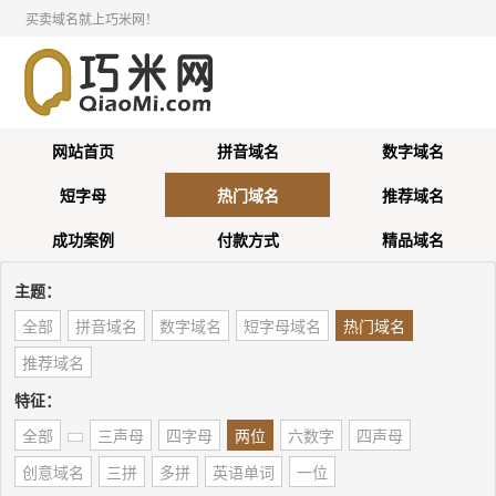
买卖域名就上巧米网！
网站首页
拼音域名
数字域名
短字母
热门域名
推荐域名
成功案例
付款方式
精品域名
主题：
全部
拼音域名
数字域名
短字母域名
热门域名
推荐域名
特征：
全部
三声母
四字母
两位
六数字
四声母
创意域名
三拼
多拼
英语单词
一位