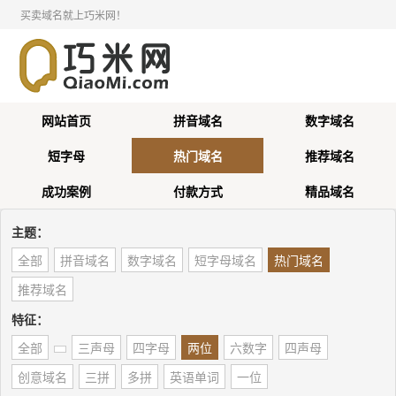
买卖域名就上巧米网！
网站首页
拼音域名
数字域名
短字母
热门域名
推荐域名
成功案例
付款方式
精品域名
主题：
全部
拼音域名
数字域名
短字母域名
热门域名
推荐域名
特征：
全部
三声母
四字母
两位
六数字
四声母
创意域名
三拼
多拼
英语单词
一位