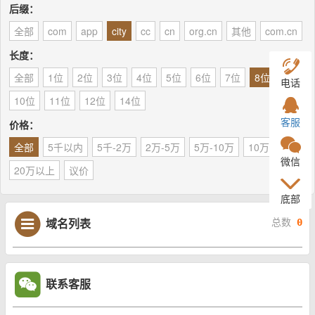
后缀：
全部
com
app
city
cc
cn
org.cn
其他
com.cn
长度：
全部
1位
2位
3位
4位
5位
6位
7位
8位
9位
电话
10位
11位
12位
14位
客服
价格：
全部
5千以内
5千-2万
2万-5万
5万-10万
10万-20万
微信
20万以上
议价
底部
域名列表
总数
0
联系客服