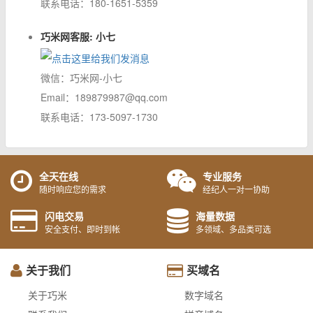
联系电话：180-1651-5359
巧米网客服: 小七
微信：巧米网-小七
Email：189879987@qq.com
联系电话：173-5097-1730
全天在线
专业服务
随时响应您的需求
经纪人一对一协助
闪电交易
海量数据
安全支付、即时到帐
多领域、多品类可选
关于我们
买域名
关于巧米
数字域名