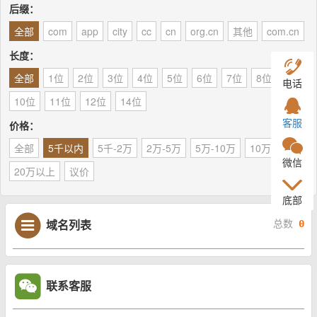
后缀：
全部
com
app
city
cc
cn
org.cn
其他
com.cn
长度：
全部
1位
2位
3位
4位
5位
6位
7位
8位
9位
电话
10位
11位
12位
14位
客服
价格：
全部
5千以内
5千-2万
2万-5万
5万-10万
10万-20万
微信
20万以上
议价
底部
域名列表
总数
0
联系客服