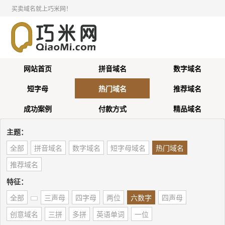
买卖域名就上巧米网！
网站首页
拼音域名
数字域名
短字母
热门域名
推荐域名
成功案例
付款方式
精品域名
主题：
全部
拼音域名
数字域名
短字母域名
热门域名
推荐域名
特征：
全部
三声母
四字母
两位
六数字
四声母
创意域名
三拼
多拼
英语单词
一位