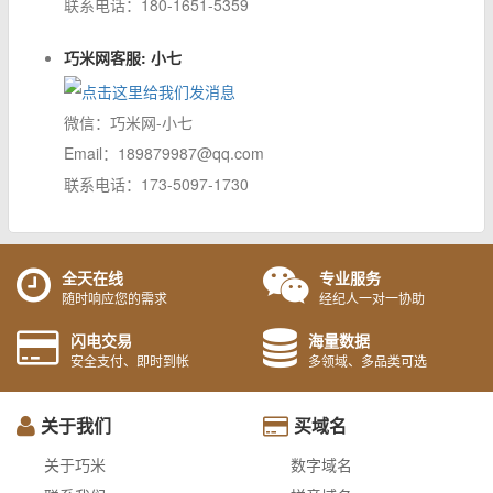
联系电话：180-1651-5359
巧米网客服: 小七
微信：巧米网-小七
Email：189879987@qq.com
联系电话：173-5097-1730
全天在线
专业服务
随时响应您的需求
经纪人一对一协助
闪电交易
海量数据
安全支付、即时到帐
多领域、多品类可选
关于我们
买域名
关于巧米
数字域名