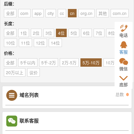
后缀：
全部
com
app
city
cc
cn
org.cn
其他
com.cn
长度：
全部
1位
2位
3位
4位
5位
6位
7位
8位
9位
电话
10位
11位
12位
14位
客服
价格：
全部
5千以内
5千-2万
2万-5万
5万-10万
10万-20万
微信
20万以上
议价
底部
域名列表
总数
0
联系客服