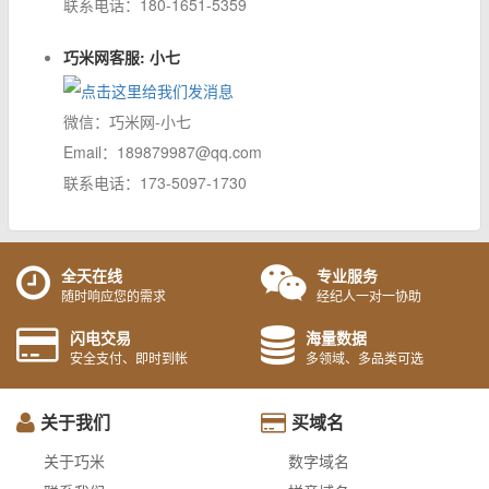
联系电话：180-1651-5359
巧米网客服: 小七
微信：巧米网-小七
Email：189879987@qq.com
联系电话：173-5097-1730
全天在线
专业服务
随时响应您的需求
经纪人一对一协助
闪电交易
海量数据
安全支付、即时到帐
多领域、多品类可选
关于我们
买域名
关于巧米
数字域名