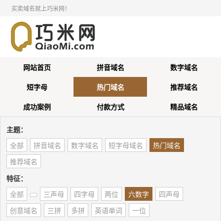
买卖域名就上巧米网！
网站首页
拼音域名
数字域名
短字母
热门域名
推荐域名
成功案例
付款方式
精品域名
主题：
全部
拼音域名
数字域名
短字母域名
热门域名
推荐域名
特征：
全部
三声母
四字母
两位
六数字
四声母
创意域名
三拼
多拼
英语单词
一位