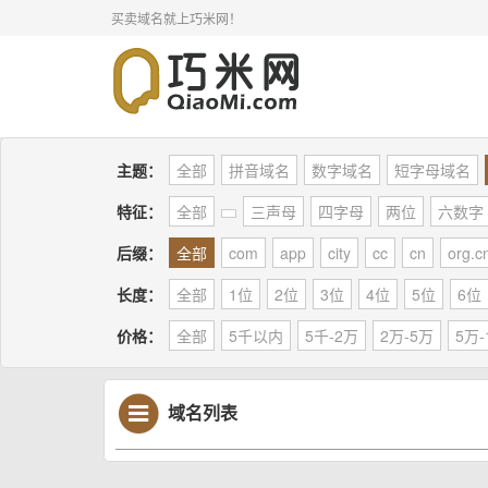
买卖域名就上巧米网！
主题：
全部
拼音域名
数字域名
短字母域名
特征：
全部
三声母
四字母
两位
六数字
后缀：
全部
com
app
city
cc
cn
org.c
长度：
全部
1位
2位
3位
4位
5位
6位
价格：
全部
5千以内
5千-2万
2万-5万
5万-
域名列表