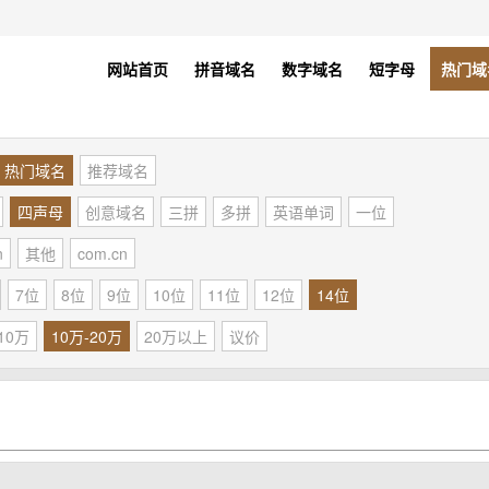
网站首页
拼音域名
数字域名
短字母
热门域
热门域名
推荐域名
四声母
创意域名
三拼
多拼
英语单词
一位
n
其他
com.cn
7位
8位
9位
10位
11位
12位
14位
10万
10万-20万
20万以上
议价