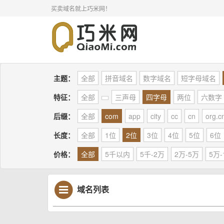
买卖域名就上巧米网！
主题：
全部
拼音域名
数字域名
短字母域名
特征：
全部
三声母
四字母
两位
六数字
后缀：
全部
com
app
city
cc
cn
org.c
长度：
全部
1位
2位
3位
4位
5位
6位
价格：
全部
5千以内
5千-2万
2万-5万
5万-
域名列表