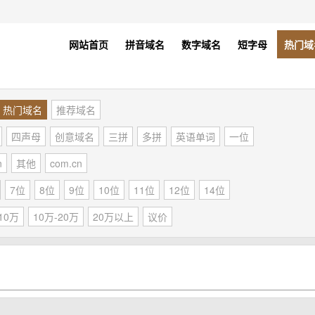
网站首页
拼音域名
数字域名
短字母
热门域
热门域名
推荐域名
四声母
创意域名
三拼
多拼
英语单词
一位
n
其他
com.cn
7位
8位
9位
10位
11位
12位
14位
10万
10万-20万
20万以上
议价