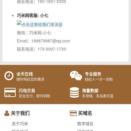
联系电话：180-1651-5359
巧米网客服: 小七
微信：巧米网-小七
Email：189879987@qq.com
联系电话：173-5097-1730
全天在线
专业服务
随时响应您的需求
经纪人一对一协助
闪电交易
海量数据
安全支付、即时到帐
多领域、多品类可选
关于我们
买域名
关于巧米
数字域名