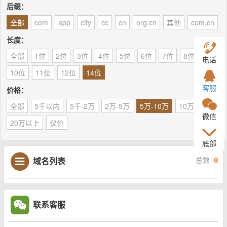
后缀：
全部
com
app
city
cc
cn
org.cn
其他
com.cn
长度：
全部
1位
2位
3位
4位
5位
6位
7位
8位
9位
电话
10位
11位
12位
14位
客服
价格：
全部
5千以内
5千-2万
2万-5万
5万-10万
10万-20万
微信
20万以上
议价
底部
域名列表
总数
0
联系客服