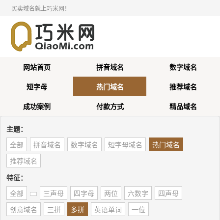
买卖域名就上巧米网！
网站首页
拼音域名
数字域名
短字母
热门域名
推荐域名
成功案例
付款方式
精品域名
主题：
全部
拼音域名
数字域名
短字母域名
热门域名
推荐域名
特征：
全部
三声母
四字母
两位
六数字
四声母
创意域名
三拼
多拼
英语单词
一位