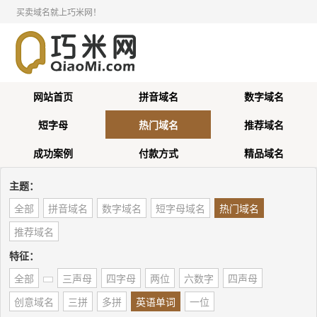
买卖域名就上巧米网！
网站首页
拼音域名
数字域名
短字母
热门域名
推荐域名
成功案例
付款方式
精品域名
主题：
全部
拼音域名
数字域名
短字母域名
热门域名
推荐域名
特征：
全部
三声母
四字母
两位
六数字
四声母
创意域名
三拼
多拼
英语单词
一位