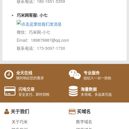
联系电话：180-1651-5359
巧米网客服: 小七
微信：巧米网-小七
Email：189879987@qq.com
联系电话：173-5097-1730
全天在线
专业服务
随时响应您的需求
经纪人一对一协助
闪电交易
海量数据
安全支付、即时到帐
多领域、多品类可选
关于我们
买域名
关于巧米
数字域名