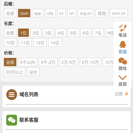
后缀：
全部
com
app
city
cc
cn
org.cn
其他
com.cn
长度：
全部
1位
2位
3位
4位
5位
6位
7位
8位
9位
电话
10位
11位
12位
14位
客服
价格：
全部
5千以内
5千-2万
2万-5万
5万-10万
10万-20万
微信
20万以上
议价
底部
域名列表
总数
0
联系客服