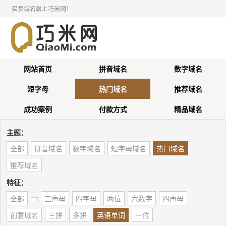
买卖域名就上巧米网！
网站首页
拼音域名
数字域名
短字母
热门域名
推荐域名
成功案例
付款方式
精品域名
主题：
全部
拼音域名
数字域名
短字母域名
热门域名
推荐域名
特征：
全部
三声母
四字母
两位
六数字
四声母
创意域名
三拼
多拼
英语单词
一位