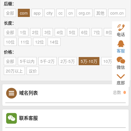
后缀：
全部
com
app
city
cc
cn
org.cn
其他
com.cn
长度：
全部
1位
2位
3位
4位
5位
6位
7位
8位
9位
电话
10位
11位
12位
14位
客服
价格：
全部
5千以内
5千-2万
2万-5万
5万-10万
10万-20万
微信
20万以上
议价
底部
域名列表
总数
0
联系客服