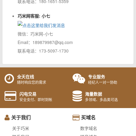
联系电话：180-1651-5359
巧米网客服: 小七
微信：巧米网-小七
Email：189879987@qq.com
联系电话：173-5097-1730
全天在线
专业服务
随时响应您的需求
经纪人一对一协助
闪电交易
海量数据
安全支付、即时到帐
多领域、多品类可选
关于我们
买域名
关于巧米
数字域名