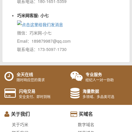
联系电话：180-1651-5359
巧米网客服: 小七
微信：巧米网-小七
Email：189879987@qq.com
联系电话：173-5097-1730
全天在线
专业服务
随时响应您的需求
经纪人一对一协助
闪电交易
海量数据
安全支付、即时到帐
多领域、多品类可选
关于我们
买域名
关于巧米
数字域名