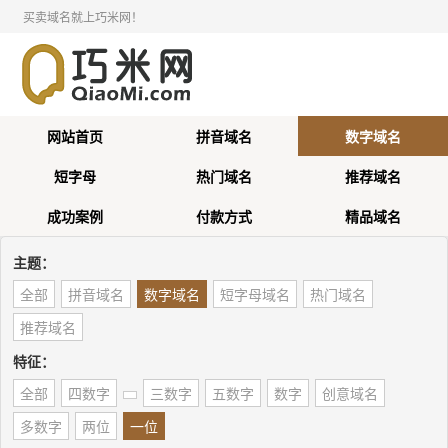
买卖域名就上巧米网！
网站首页
拼音域名
数字域名
短字母
热门域名
推荐域名
成功案例
付款方式
精品域名
主题：
全部
拼音域名
数字域名
短字母域名
热门域名
推荐域名
特征：
全部
四数字
三数字
五数字
数字
创意域名
多数字
两位
一位