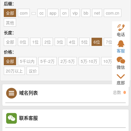
后缀：
全部
com
cc
app
cn
vip
bb
net
com.cn
其他
长度：
电话
全部
0位
1位
2位
3位
4位
5位
6位
7位
8位
客服
价格：
全部
5千以内
5千-2万
2万-5万
5万-10万
10万-20万
微信
20万以上
议价
底部
域名列表
总数
0
联系客服