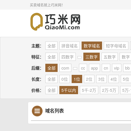
买卖域名就上巧米网！
主题：
全部
拼音域名
数字域名
短字母域名
特征：
全部
四数字
三数字
五数字
数字
后缀：
全部
com
cc
app
cn
vip
bb
长度：
全部
0位
1位
2位
3位
4位
5位
价格：
全部
5千以内
5千-2万
2万-5万
5万-
域名列表