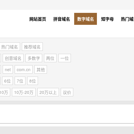
网站首页
拼音域名
数字域名
短字母
热门域
热门域名
推荐域名
创意域名
多数字
两位
一位
net
com.cn
其他
6位
7位
8位
10万
10万-20万
20万以上
议价