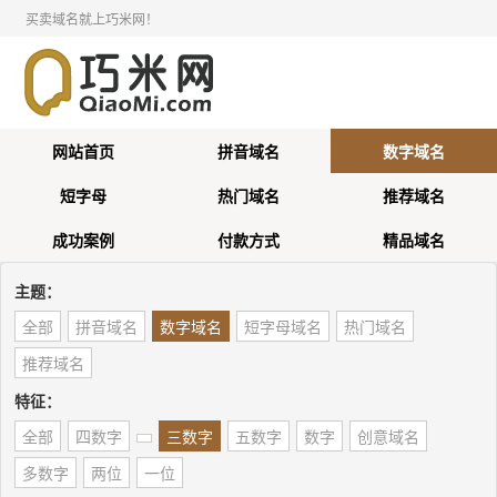
买卖域名就上巧米网！
网站首页
拼音域名
数字域名
短字母
热门域名
推荐域名
成功案例
付款方式
精品域名
主题：
全部
拼音域名
数字域名
短字母域名
热门域名
推荐域名
特征：
全部
四数字
三数字
五数字
数字
创意域名
多数字
两位
一位