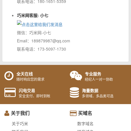
联系电话：180-1651-5359
巧米网客服: 小七
微信：巧米网-小七
Email：189879987@qq.com
联系电话：173-5097-1730
全天在线
专业服务
随时响应您的需求
经纪人一对一协助
闪电交易
海量数据
安全支付、即时到帐
多领域、多品类可选
关于我们
买域名
关于巧米
数字域名