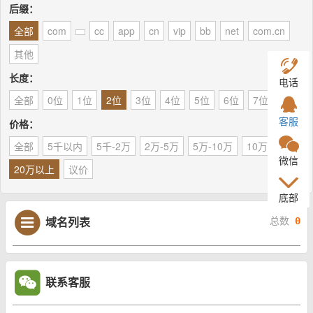
后缀：
全部
com
cc
app
cn
vip
bb
net
com.cn
其他
长度：
电话
全部
0位
1位
2位
3位
4位
5位
6位
7位
8位
客服
价格：
全部
5千以内
5千-2万
2万-5万
5万-10万
10万-20万
微信
20万以上
议价
底部
域名列表
总数
0
联系客服