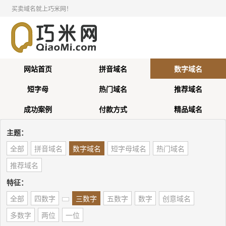
买卖域名就上巧米网！
网站首页
拼音域名
数字域名
短字母
热门域名
推荐域名
成功案例
付款方式
精品域名
主题：
全部
拼音域名
数字域名
短字母域名
热门域名
推荐域名
特征：
全部
四数字
三数字
五数字
数字
创意域名
多数字
两位
一位