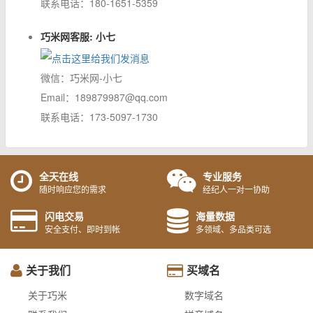
联系电话：180-1651-5359
巧米网客服: 小七
微信：巧米网-小七
Email：189879987@qq.com
联系电话：173-5097-1730
全天在线
专业服务
随时响应您的需求
经纪人一对一协助
闪电交易
海量数据
安全支付、即时到帐
多领域、多品类可选
关于我们
买域名
关于巧米
数字域名