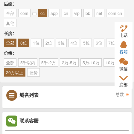
后缀：
全部
com
cc
app
cn
vip
bb
net
com.cn
其他
长度：
电话
全部
0位
1位
2位
3位
4位
5位
6位
7位
8位
客服
价格：
全部
5千以内
5千-2万
2万-5万
5万-10万
10万-20万
微信
20万以上
议价
底部
域名列表
总数
0
联系客服