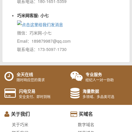
联系电话：180-1651-5359
巧米网客服: 小七
微信：巧米网-小七
Email：189879987@qq.com
联系电话：173-5097-1730
全天在线
专业服务
随时响应您的需求
经纪人一对一协助
闪电交易
海量数据
安全支付、即时到帐
多领域、多品类可选
关于我们
买域名
关于巧米
数字域名