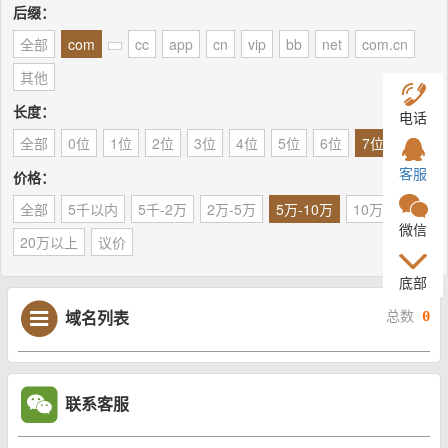
后缀：
全部
com
cc
app
cn
vip
bb
net
com.cn
其他
长度：
电话
全部
0位
1位
2位
3位
4位
5位
6位
7位
8位
客服
价格：
全部
5千以内
5千-2万
2万-5万
5万-10万
10万-20万
微信
20万以上
议价
底部
域名列表
总数
0
联系客服