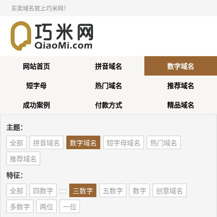
买卖域名就上巧米网！
网站首页
拼音域名
数字域名
短字母
热门域名
推荐域名
成功案例
付款方式
精品域名
主题：
全部
拼音域名
数字域名
短字母域名
热门域名
推荐域名
特征：
全部
四数字
三数字
五数字
数字
创意域名
多数字
两位
一位