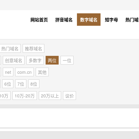
网站首页
拼音域名
数字域名
短字母
热门域
热门域名
推荐域名
创意域名
多数字
两位
一位
net
com.cn
其他
6位
7位
8位
10万
10万-20万
20万以上
议价