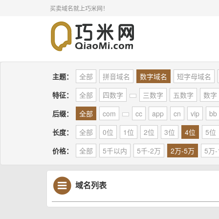
买卖域名就上巧米网！
主题：
全部
拼音域名
数字域名
短字母域名
特征：
全部
四数字
三数字
五数字
数字
后缀：
全部
com
cc
app
cn
vip
bb
长度：
全部
0位
1位
2位
3位
4位
5位
价格：
全部
5千以内
5千-2万
2万-5万
5万-
域名列表