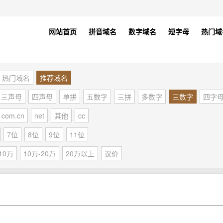
网站首页
拼音域名
数字域名
短字母
热门域
热门域名
推荐域名
三声母
四声母
单拼
五数字
三拼
多数字
三数字
四字
com.cn
net
其他
cc
7位
8位
9位
11位
10万
10万-20万
20万以上
议价