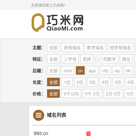
买卖域名就上巧米网！
主题：
全部
拼音域名
数字域名
短字母域名
特征：
全部
三字母
双拼
四数字
两位
后缀：
全部
com
cn
app
city
vip
bb
长度：
全部
1位
2位
3位
4位
5位
6位
价格：
全部
5千以内
5千-2万
2万-5万
5万-
域名列表
993.cn