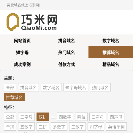
买卖域名就上巧米网！
网站首页
拼音域名
数字域名
短字母
热门域名
推荐域名
成功案例
付款方式
精品域名
主题：
全部
拼音域名
数字域名
短字母域名
热门域名
推荐域名
特征：
全部
三字母
双拼
四数字
两位
三声母
四声母
单拼
五数字
三拼
多数字
三数字
四字母
英语单词