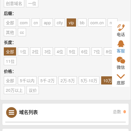
创意域名
一位
后缀：
全部
com
cn
app
city
vip
bb
com.cn
net
其他
cc
电话
长度：
客服
全部
1位
2位
3位
4位
5位
6位
7位
8位
9位
11位
微信
价格：
全部
5千以内
5千-2万
2万-5万
5万-10万
10万-20万
底部
20万以上
议价
域名列表
总数
0