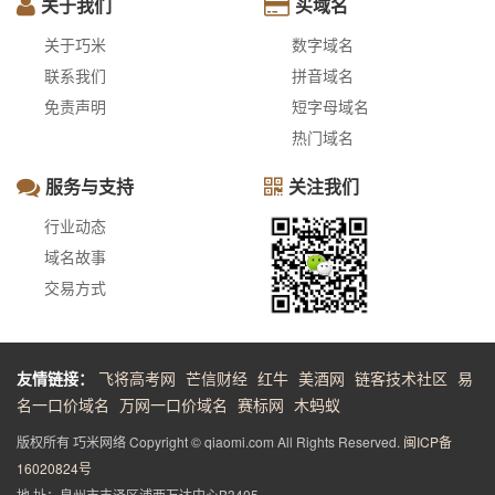
关于我们
买域名
关于巧米
数字域名
联系我们
拼音域名
免责声明
短字母域名
热门域名
服务与支持
关注我们
行业动态
域名故事
交易方式
友情链接：
飞将高考网
芒信财经
红牛
美酒网
链客技术社区
易
名一口价域名
万网一口价域名
赛标网
木蚂蚁
版权所有 巧米网络 Copyright © qiaomi.com All Rights Reserved.
闽ICP备
16020824号
地 址：泉州市丰泽区浦西万达中心B3405