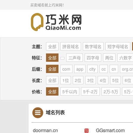
买卖域名就上巧米网！
主题：
全部
拼音域名
数字域名
短字母域名
特征：
全部
三声母
四字母
两位
六数字
后缀：
全部
com
app
city
cc
cn
org.c
长度：
全部
1位
2位
3位
4位
5位
6位
价格：
全部
5千以内
5千-2万
2万-5万
5万-
域名列表
doorman.cn
GGsmart.com