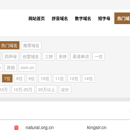
网站首页
拼音域名
数字域名
短字母
热门域
热门域名
推荐域名
四声母
创意域名
三拼
多拼
英语单词
一位
n
其他
com.cn
7位
8位
9位
10位
11位
12位
14位
10万
10万-20万
20万以上
议价
natural.org.cn
kingsir.cn