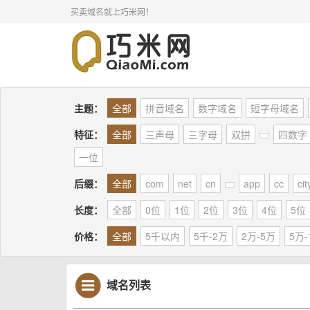
买卖域名就上巧米网！
主题：
全部
拼音域名
数字域名
短字母域名
特征：
全部
三声母
三字母
双拼
四数字
一位
后缀：
全部
com
net
cn
app
cc
cit
长度：
全部
0位
1位
2位
3位
4位
5位
价格：
全部
5千以内
5千-2万
2万-5万
5万-
域名列表