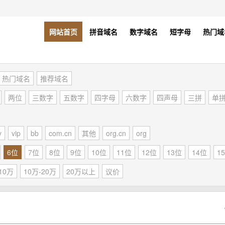
网站首页
拼音域名
数字域名
短字母
热门域
热门域名
推荐域名
两位
三数字
五数字
四字母
六数字
四声母
三拼
单
y
vip
bb
com.cn
其他
org.cn
org
6位
7位
8位
9位
10位
11位
12位
13位
14位
1
10万
10万-20万
20万以上
议价