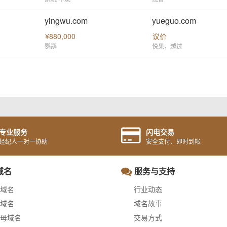
yingwu.com
yueguo.com
¥880,000
议价
鹦鹉
悦果，越过
专业服务
闪电交易
经纪人一对一协助
安全支付、即时到帐
域名
服务与支持
域名
行业动态
域名
域名故事
母域名
交易方式