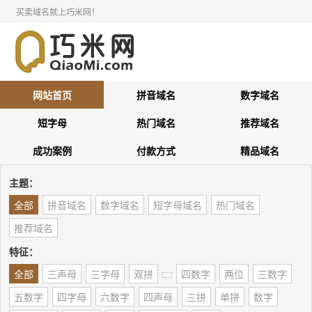
买卖域名就上巧米网！
网站首页
拼音域名
数字域名
短字母
热门域名
推荐域名
成功案例
付款方式
精品域名
主题：
全部
拼音域名
数字域名
短字母域名
热门域名
推荐域名
特征：
全部
三声母
三字母
双拼
四数字
两位
三数字
五数字
四字母
六数字
四声母
三拼
单拼
数字