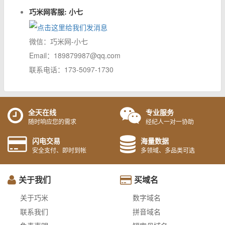
巧米网客服: 小七
微信：巧米网-小七
Email：189879987@qq.com
联系电话：173-5097-1730
全天在线
专业服务
随时响应您的需求
经纪人一对一协助
闪电交易
海量数据
安全支付、即时到帐
多领域、多品类可选
关于我们
买域名
关于巧米
数字域名
联系我们
拼音域名