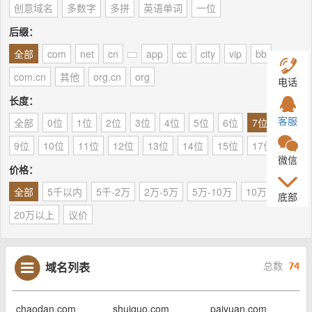
创意域名
多数字
多拼
英语单词
一位
后缀：
全部
com
net
cn
app
cc
city
vip
bb
com.cn
其他
org.cn
org
电话
长度：
客服
全部
0位
1位
2位
3位
4位
5位
6位
7位
8位
9位
10位
11位
12位
13位
14位
15位
17位
微信
价格：
全部
5千以内
5千-2万
2万-5万
5万-10万
10万-20万
底部
20万以上
议价
域名列表
总数
74
chaodan.com
shuiguo.com
paiyuan.com